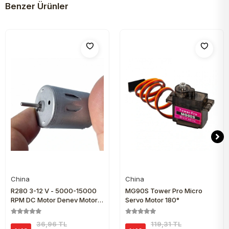
Benzer Ürünler
China
China
Sepete Ekle
Sepete Ekle
R280 3-12 V - 5000-15000
MG90S Tower Pro Micro
RPM DC Motor Deney Motoru
Servo Motor 180°
1 Adet
36,96 TL
119,31 TL