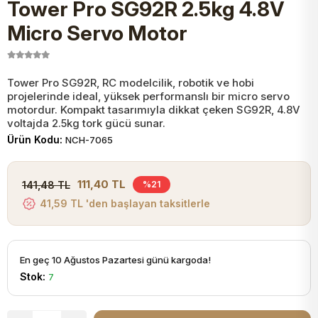
Tower Pro SG92R 2.5kg 4.8V
JST Kablo ve Konnektörler
Tuş Takımı
Entegreler
Direnç Tip Sigorta
Zama
Tam İzoleli
Micro Servo Motor
VGA Kablo Ve Dönüştürücüler
Plaket ve Breadboard
Potansiyometre
SMD Sigorta
Hafı
Tower Pro SG92R, RC modelcilik, robotik ve hobi
projelerinde ideal, yüksek performanslı bir micro servo
Montaj Kabloları
Arduino Ana (Main) Board
Mosfet
Sigorta Şalterleri
motordur. Kompakt tasarımıyla dikkat çeken SG92R, 4.8V
voltajda 2.5kg tork gücü sunar.
isayar Kabloları Ve Dönüştürücüler
Ürün Kodu:
NCH-7065
Nextion Ekranlar
Pin Header
Cam Sigorta
Printer - Yazıcı Kabloları
111,40 TL
141,48 TL
%21
Arduino Aksesuarları
Bobin
41,59 TL 'den başlayan taksitlerle
ve Görüntü Kabloları
Gsm Modülü
PLCC Soket
En geç 10 Ağustos Pazartesi günü kargoda!
Stok:
7
Buzzer