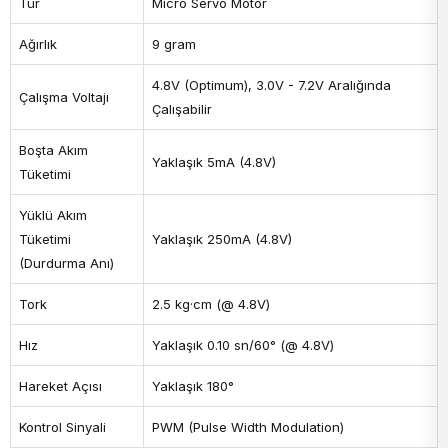
Tür
Micro Servo Motor
Ağırlık
9 gram
4.8V (Optimum), 3.0V - 7.2V Aralığında
Çalışma Voltajı
Çalışabilir
Boşta Akım
Yaklaşık 5mA (4.8V)
Tüketimi
Yüklü Akım
Tüketimi
Yaklaşık 250mA (4.8V)
(Durdurma Anı)
Tork
2.5 kg·cm (@ 4.8V)
Hız
Yaklaşık 0.10 sn/60° (@ 4.8V)
Hareket Açısı
Yaklaşık 180°
Kontrol Sinyali
PWM (Pulse Width Modulation)