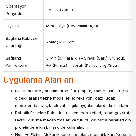
Operasyon
~50Hz (20ms)
Periyodu
Dişli Tipi
Metal Dişli (Dayanıklılık için)
Bağlantı Kablosu
Yaklaşık 25 cm
Uzunluğu
Bağlantı
3-Pin (0.1" aralıklı) - Sinyal (Sarı/Turuncu),
Konnektörü
+V (Kırmızı), Toprak (Kahverengi/Siyah)
Uygulama Alanları
RC Model Araçlar: Mini drone’lar (flaplar, kamera tilt), küçük
ölçekli araba/tekne modelleri (direksiyon, gaz), uçak
modelleri (kanatçık, elevator) gibi uygulamalarda kullanılabilir.
Robotik Projeler: Robot kolu eklem hareketleri, robot göz/kafa
takibi, yürüme mekanizmaları ve tutucu kavrama hareketi gibi
projelerde etkin bir şekilde kullanılabilir.
Hobi ve Eğitim: Mekanik kol prototipleri, otomatik kapı/kepenk