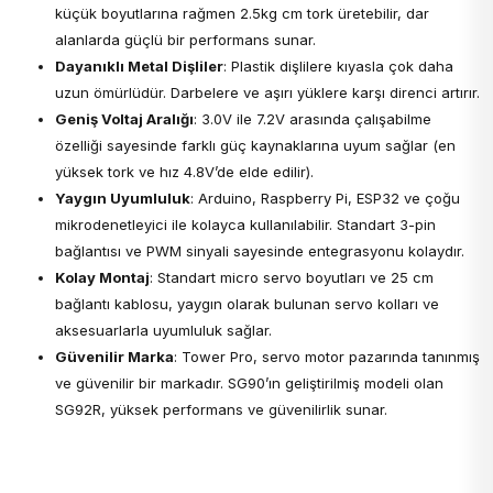
küçük boyutlarına rağmen 2.5kg cm tork üretebilir, dar
alanlarda güçlü bir performans sunar.
Dayanıklı Metal Dişliler
: Plastik dişlilere kıyasla çok daha
uzun ömürlüdür. Darbelere ve aşırı yüklere karşı direnci artırır.
Geniş Voltaj Aralığı
: 3.0V ile 7.2V arasında çalışabilme
özelliği sayesinde farklı güç kaynaklarına uyum sağlar (en
yüksek tork ve hız 4.8V’de elde edilir).
Yaygın Uyumluluk
: Arduino, Raspberry Pi, ESP32 ve çoğu
mikrodenetleyici ile kolayca kullanılabilir. Standart 3-pin
bağlantısı ve PWM sinyali sayesinde entegrasyonu kolaydır.
Kolay Montaj
: Standart micro servo boyutları ve 25 cm
bağlantı kablosu, yaygın olarak bulunan servo kolları ve
aksesuarlarla uyumluluk sağlar.
Güvenilir Marka
: Tower Pro, servo motor pazarında tanınmış
ve güvenilir bir markadır. SG90’ın geliştirilmiş modeli olan
SG92R, yüksek performans ve güvenilirlik sunar.