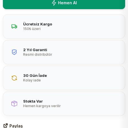
Hemen Al
Peltier
Ücretsiz Kargo
150₺ üzeri
2 Yıl Garanti
Resmi distribütör
30 Gün İade
Kolay iade
Stokta Var
Hemen kargoya verilir
Paylaş