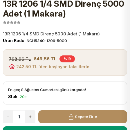
13R 1206 1/4 SMD Direnç 5000
JST Kablo ve Konnektörler
Tuş Takımı
Entegreler
Direnç Tip Sigorta
Zama
Tam İzoleli
Adet (1 Makara)
VGA Kablo Ve Dönüştürücüler
Plaket ve Breadboard
Potansiyometre
SMD Sigorta
Hafı
13R 1206 1/4 SMD Direnç 5000 Adet (1 Makara)
Montaj Kabloları
Ürün Kodu:
NCH5340-1206-5000
Arduino Ana (Main) Board
Mosfet
Sigorta Şalterleri
isayar Kabloları Ve Dönüştürücüler
649,56 TL
798,96 TL
%19
Nextion Ekranlar
Pin Header
Cam Sigorta
242,50 TL 'den başlayan taksitlerle
Printer - Yazıcı Kabloları
Arduino Aksesuarları
Bobin
ve Görüntü Kabloları
En geç 8 Ağustos Cumartesi günü kargoda!
Stok:
20+
Gsm Modülü
PLCC Soket
Buzzer
Sepete Ekle