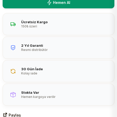
Hemen Al
Peltier
Ücretsiz Kargo
150₺ üzeri
2 Yıl Garanti
Resmi distribütör
30 Gün İade
Kolay iade
Stokta Var
Hemen kargoya verilir
Paylaş