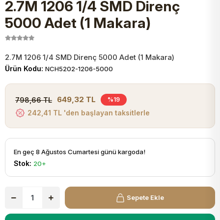
2.7M 1206 1/4 SMD Direnç
JST Kablo ve Konnektörler
Tuş Takımı
Entegreler
Direnç Tip Sigorta
Zama
Tam İzoleli
5000 Adet (1 Makara)
VGA Kablo Ve Dönüştürücüler
Plaket ve Breadboard
Potansiyometre
SMD Sigorta
Hafı
2.7M 1206 1/4 SMD Direnç 5000 Adet (1 Makara)
Montaj Kabloları
Ürün Kodu:
NCH5202-1206-5000
Arduino Ana (Main) Board
Mosfet
Sigorta Şalterleri
isayar Kabloları Ve Dönüştürücüler
649,32 TL
798,66 TL
%19
Nextion Ekranlar
Pin Header
Cam Sigorta
242,41 TL 'den başlayan taksitlerle
Printer - Yazıcı Kabloları
Arduino Aksesuarları
Bobin
ve Görüntü Kabloları
En geç 8 Ağustos Cumartesi günü kargoda!
Stok:
20+
Gsm Modülü
PLCC Soket
Buzzer
Sepete Ekle