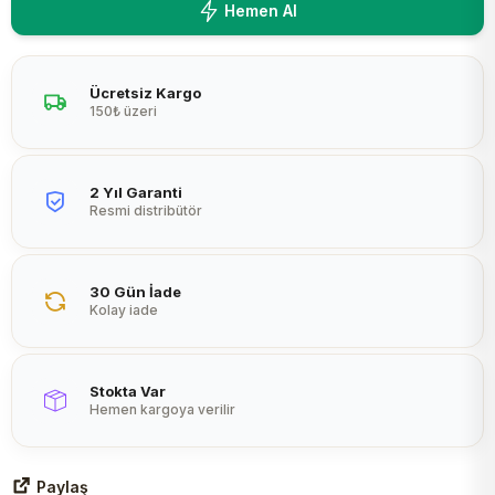
Hemen Al
Peltier
Ücretsiz Kargo
150₺ üzeri
2 Yıl Garanti
Resmi distribütör
30 Gün İade
Kolay iade
Stokta Var
Hemen kargoya verilir
Paylaş