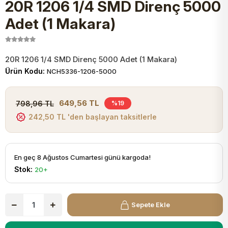
20R 1206 1/4 SMD Direnç 5000
JST Kablo ve Konnektörler
Tuş Takımı
Entegreler
Direnç Tip Sigorta
Zama
Tam İzoleli
Adet (1 Makara)
VGA Kablo Ve Dönüştürücüler
Plaket ve Breadboard
Potansiyometre
SMD Sigorta
Hafı
20R 1206 1/4 SMD Direnç 5000 Adet (1 Makara)
Montaj Kabloları
Ürün Kodu:
NCH5336-1206-5000
Arduino Ana (Main) Board
Mosfet
Sigorta Şalterleri
isayar Kabloları Ve Dönüştürücüler
649,56 TL
798,96 TL
%19
Nextion Ekranlar
Pin Header
Cam Sigorta
242,50 TL 'den başlayan taksitlerle
Printer - Yazıcı Kabloları
Arduino Aksesuarları
Bobin
ve Görüntü Kabloları
En geç 8 Ağustos Cumartesi günü kargoda!
Stok:
20+
Gsm Modülü
PLCC Soket
Buzzer
Sepete Ekle