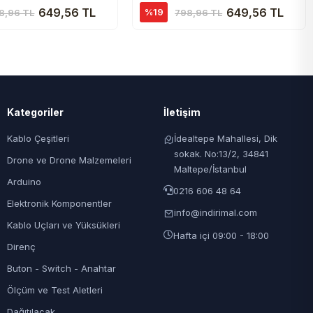
649,56 TL
649,56 TL
%19
8,96 TL
798,96 TL
Kategoriler
İletişim
Kablo Çeşitleri
İdealtepe Mahallesi, Dik
sokak. No:13/2, 34841
Drone ve Drone Malzemeleri
Maltepe/İstanbul
Arduino
0216 606 48 64
Elektronik Komponentler
info@indirimal.com
Kablo Uçları ve Yüksükleri
Hafta içi 09:00 - 18:00
Direnç
Buton - Switch - Anahtar
Ölçüm ve Test Aletleri
Dağıtılacak