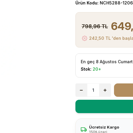
Ürün Kodu:
NCH5288-1206
649
798,96 TL
242,50 TL 'den başla
En geç 8 Ağustos Cumart
Stok:
20+
Ücretsiz Kargo
150₺ üzeri