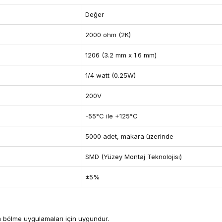
Değer
2000 ohm (2K)
1206 (3.2 mm x 1.6 mm)
1/4 watt (0.25W)
200V
-55°C ile +125°C
5000 adet, makara üzerinde
SMD (Yüzey Montaj Teknolojisi)
±5%
im bölme uygulamaları için uygundur.