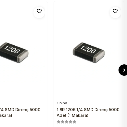
China
Sepete Ekle
Sepete Ekle
1/4 SMD Direnç 5000
1.8R 1206 1/4 SMD Direnç 5000
akara)
Adet (1 Makara)