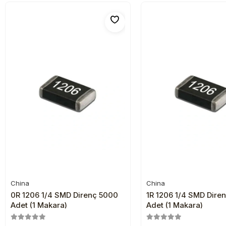
China
China
Sepete Ekle
Sepete Ekl
0R 1206 1/4 SMD Direnç 5000
1R 1206 1/4 SMD Dire
Adet (1 Makara)
Adet (1 Makara)