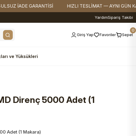
 İADE GARANTİSİ
HIZLI TESLİMAT — AYNI GÜN KARGO
Yardım
Sipariş Takibi
0
Giriş Yap
Favoriler
Sepet
ları ve Yüksükleri
MD Direnç 5000 Adet (1
00 Adet (1 Makara)