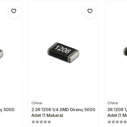
China
China
e
Sepete Ekle
nç 5000
2.2R 1206 1/4 SMD Direnç 5000
2R 1206 
Adet (1 Makara)
Adet (1 M