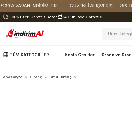
 VARAN İNDİRİMLER
GÜVENLİ ALIŞVERİŞ — 256-BIT SSL
1900₺ Üzeri Ücretsiz Kargo
14 Gün İade Garantisi
TÜM KATEGORİLER
Kablo Çeşitleri
Drone ve Dron
Ana Sayfa
Direnç
Smd Direnç
1206 Kılıf Dirençler