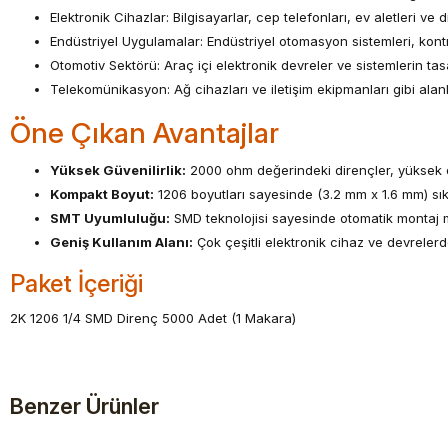
Elektronik Cihazlar: Bilgisayarlar, cep telefonları, ev aletleri ve
Endüstriyel Uygulamalar: Endüstriyel otomasyon sistemleri, kontrol
Otomotiv Sektörü: Araç içi elektronik devreler ve sistemlerin tas
Telekomünikasyon: Ağ cihazları ve iletişim ekipmanları gibi alanlar
Öne Çıkan Avantajlar
Yüksek Güvenilirlik:
2000 ohm değerindeki dirençler, yüksek do
Kompakt Boyut:
1206 boyutları sayesinde (3.2 mm x 1.6 mm) sık
SMT Uyumluluğu:
SMD teknolojisi sayesinde otomatik montaj ma
Geniş Kullanım Alanı:
Çok çeşitli elektronik cihaz ve devreler
Paket İçeriği
2K 1206 1/4 SMD Direnç 5000 Adet (1 Makara)
Benzer Ürünler