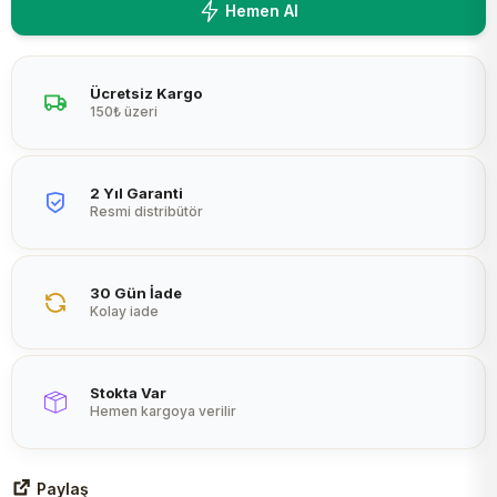
Hemen Al
Peltier
Ücretsiz Kargo
150₺ üzeri
2 Yıl Garanti
Resmi distribütör
30 Gün İade
Kolay iade
Stokta Var
Hemen kargoya verilir
Paylaş