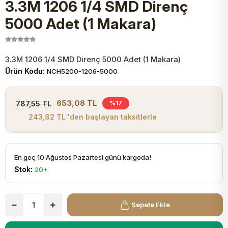
3.3M 1206 1/4 SMD Direnç
JST Kablo ve Konnektörler
Tuş Takımı
Entegreler
Direnç Tip Sigorta
Zama
Tam İzoleli
5000 Adet (1 Makara)
VGA Kablo Ve Dönüştürücüler
Plaket ve Breadboard
Potansiyometre
SMD Sigorta
Hafı
3.3M 1206 1/4 SMD Direnç 5000 Adet (1 Makara)
Montaj Kabloları
Ürün Kodu:
NCH5200-1206-5000
Arduino Ana (Main) Board
Mosfet
Sigorta Şalterleri
isayar Kabloları Ve Dönüştürücüler
653,08 TL
787,55 TL
%17
Nextion Ekranlar
Pin Header
Cam Sigorta
243,82 TL 'den başlayan taksitlerle
Printer - Yazıcı Kabloları
Arduino Aksesuarları
Bobin
ve Görüntü Kabloları
En geç 10 Ağustos Pazartesi günü kargoda!
Stok:
20+
Gsm Modülü
PLCC Soket
Buzzer
Sepete Ekle